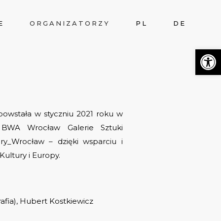
E
ORGANIZATORZY
PL
DE
Otwórz 
powstała w styczniu 2021 roku w
i BWA Wrocław Galerie Sztuki
ry_Wrocław – dzięki wsparciu i
ultury i Europy.
afia), Hubert Kostkiewicz