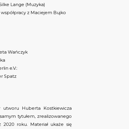
, Silke Lange (Muzyka)
współpracy z Maciejem Bujko
neta Wańczyk
ska
lin e.V.:
er Spatz
 utworu Huberta Kostkiewicza
 samym tytułem, zrealizowanego
2020 roku. Materiał ukaże się