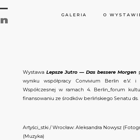
GALERIA
O WYSTAWI
Wystawa
Lepsze Jutro
—
Das bessere Morgen
wyniku współpracy Convivium Berlin e.V. 
Współczesnej w ramach 4. Berlin_forum kultu
finansowaniu ze środków berlińskiego Senatu ds. K
Artyści_stki / Wrocław: Aleksandra Nowysz (Fotogr
(Muzyka)