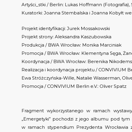
Artyści_stki / Berlin: Lukas Hoffmann (Fotografia)
Kuratorki: Joanna
Stembalska
i Joanna
Kobyłt
we 
Projekt identyfikacji: Jurek Mossakowski
Projekt strony: Aleksandra Kaszubowska
Produkcja / BWA Wrocław: Monika Marciniak
Promocja / BWA Wrocław: Klementyna Sęga, Ża
Koordynacja / BWA Wrocław: Berenika Nikodem
Realizacja i koordynacja projektu / CONVIVIUM Ber
Ewa Stróżczyńska-Wille, Natalie Wasserman, Oliv
Promocja / CONVIVIUM Berlin e.V.: Oliver Spatz
Fragment wykorzystanego w ramach wystawy
„Emergetyki” pochodzi z jego albumu pod tym
w ramach stypendium Prezydenta Wrocławia z 